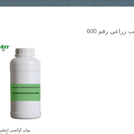
زراعي رقم 600
بولي أوكسي إيثيلين