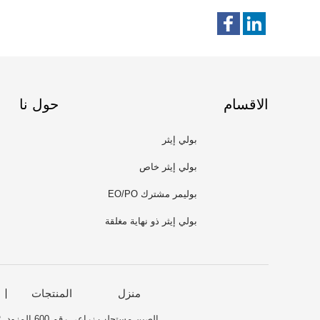
الاقسام
حول نا
بولي إيثر
بولي إيثر خاص
بوليمر مشترك EO/PO
بولي إيثر ذو نهاية مغلقة
منزل
المنتجات
الصين مستحلب زراعي رقم 600 المزود.
R