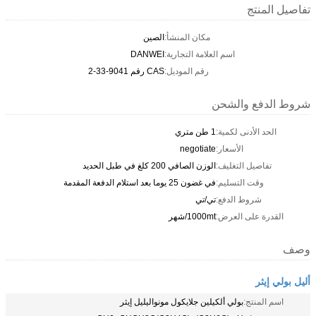
تفاصيل المنتج
مكان المنشأ:
الصين
اسم العلامة التجارية:
DANWEI
رقم الموديل:
CAS رقم 9041-33-2
شروط الدفع والشحن
الحد الأدنى لكمية:
1 طن متري
الأسعار:
negotiate
تفاصيل التغليف:
الوزن الصافي 200 كلغ في طبل الحديد
وقت التسليم:
في غضون 25 يوما بعد استلام الدفعة المقدمة
شروط الدفع:
تي/تي
القدرة على العرض:
1000mt/شهر
وصف
أليل بولي إيثر
اسم المنتج:
بولي ألكيلين جلايكول مونواليليل إيثر