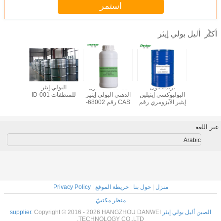
استمر
أليل بولي إيثر
أكثر
ليل بولي
تريديكانول
C16-18 الكحول
البولي إيثر
ميثاليل بو
غليكول بولي
البوليوكسي إيثيلين
الدهني البولي إيثير
للمنظفات ID-001
ين غليكول
إيثير الآيزومري رقم
CAS رقم 68002-
-33-3
96-0
CAS 9043-30-5
MW8
غير اللغة
Arabic
منزل
|
حول بنا
|
خريطة الموقع
|
Privacy Policy
منظر مكتبيّ
الصين أليل بولي إيثر supplier.
Copyright © 2016 - 2026 HANGZHOU DANWEI
TECHNOLOGY CO.,LTD.