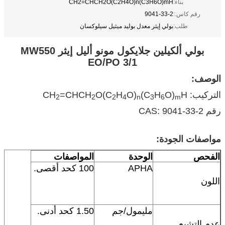
بناء:
CH2=CHCH2O(C2H4O)n(C3H6O)mH
رقم كاس.:
9041-33-2
طلب:
بولي إيثر معدل بوليد ميثيل سيلوكسان
بولي ألكيلين جلايكول مونو أليل إيثر
MW550
EO/PO
3/1
الوصف:
التركيب: CH
H
O)
H
(C
O)
H
O(C
=CHCH
2
2
2
4
n
3
6
m
رقم CAS: 9041-33-2
مواصفات الجودة:
الفحص
الوحدة
المواصفات
APHA
100 كحد أقصى.
اللون
مليمول/جم
1.50 كحد أدنى.
عدم التشبع