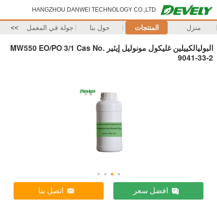
HANGZHOU DANWEI TECHNOLOGY CO.,LTD
منزل
المنتجات
حول بنا
جولة في المعمل
>>
البوليالكييلين غليكول مونوليل إيثير MW550 EO/PO 3/1 Cas No.
9041-33-2
افضل سعر
اتصل بنا