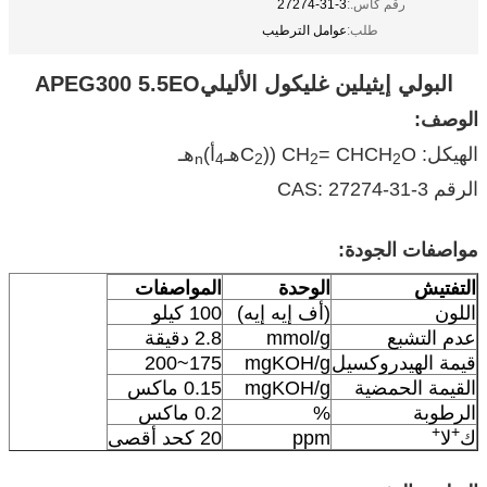
رقم كاس.:
27274-31-3
طلب:
عوامل الترطيب
البولي إيثيلين غليكول الأليلي
EO
5.5
0
0
APEG3
الوصف:
الهيكل: CH
O ((C
= CHCH
هـ
أ)
هـ
n
4
2
2
2
الرقم CAS: 27274-31-3
مواصفات الجودة:
التفتيش
الوحدة
المواصفات
اللون
(أف إيه إيه)
100 كيلو
عدم التشبع
mmol/g
2.8 دقيقة
قيمة الهيدروكسيل
mgKOH/g
175~200
القيمة الحمضية
mgKOH/g
0.15 ماكس
الرطوبة
%
0.2 ماكس
+
+
ك
لا
ppm
20 كحد أقصى