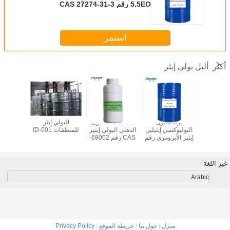
5.5EO رقم CAS 27274-31-3
استمر
أليل بولي إيثر
أكثر
ليل بولي
تريديكانول
C16-18 الكحول
البولي إيثر
ميثاليل بو
غليكول بولي
البوليوكسي إيثيلين
الدهني البولي إيثير
للمنظفات ID-001
ين غليكول
إيثير الآيزومري رقم
CAS رقم 68002-
-33-3
96-0
CAS 9043-30-5
MW8
غير اللغة
Arabic
منزل
|
حول بنا
|
خريطة الموقع
|
Privacy Policy