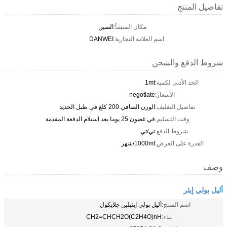
تفاصيل المنتج
مكان المنشأ:
الصين
اسم العلامة التجارية:
DANWEI
شروط الدفع والشحن
الحد الأدنى لكمية:
1mt
الأسعار:
negotiate
تفاصيل التغليف:
الوزن الصافي 200 كلغ في طبل الحديد
وقت التسليم:
في غضون 25 يوما بعد استلام الدفعة المقدمة
شروط الدفع:
تي/تي
القدرة على العرض:
1000mt/شهر
وصف
أليل بولي إيثر
اسم المنتج:
أليل بولي إيثيلين جلايكول
بناء:
CH2=CHCH2O(C2H4O)nH