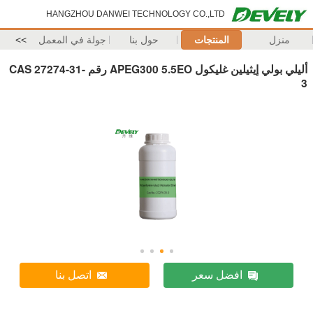
HANGZHOU DANWEI TECHNOLOGY CO.,LTD
منزل
المنتجات
حول بنا
جولة في المعمل
>>
أليلي بولي إيثيلين غليكول APEG300 5.5EO رقم CAS 27274-31-
3
افضل سعر
اتصل بنا