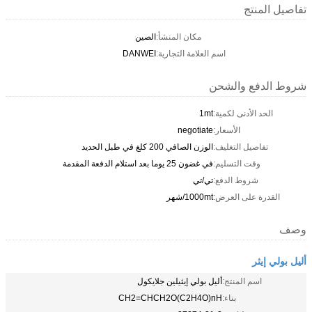
تفاصيل المنتج
مكان المنشأ:
الصين
اسم العلامة التجارية:
DANWEI
شروط الدفع والشحن
الحد الأدنى لكمية:
1mt
الأسعار:
negotiate
تفاصيل التغليف:
الوزن الصافي 200 كلغ في طبل الحديد
وقت التسليم:
في غضون 25 يوما بعد استلام الدفعة المقدمة
شروط الدفع:
تي/تي
القدرة على العرض:
1000mt/شهر
وصف
أليل بولي إيثر
اسم المنتج:
أليل بولي إيثيلين جلايكول
بناء:
CH2=CHCH2O(C2H4O)nH