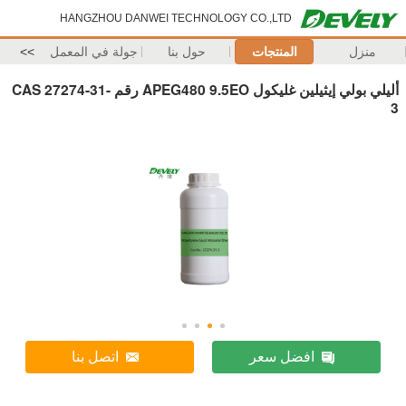
HANGZHOU DANWEI TECHNOLOGY CO.,LTD
منزل
المنتجات
حول بنا
جولة في المعمل
>>
أليلي بولي إيثيلين غليكول APEG480 9.5EO رقم CAS 27274-31-
3
افضل سعر
اتصل بنا