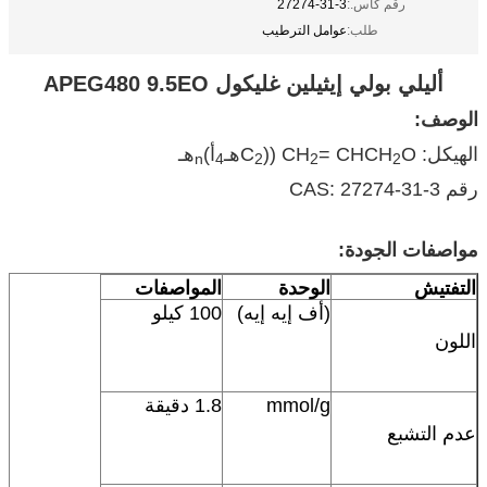
رقم كاس.:
27274-31-3
طلب:
عوامل الترطيب
أليلي بولي إيثيلين غليكول APEG480 9.5EO
الوصف:
الهيكل: CH
O ((C
= CHCH
هـ
أ)
هـ
n
4
2
2
2
رقم CAS: 27274-31-3
مواصفات الجودة:
التفتيش
الوحدة
المواصفات
(أف إيه إيه)
100 كيلو
اللون
mmol/g
1.8 دقيقة
عدم التشبع