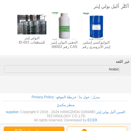
أليل بولي إيثر
أكثر
ليل بولي
تريديكانول
C16-18 الكحول
البولي إيثر
ميثاليل بو
غليكول بولي
البوليوكسي إيثيلين
الدهني البولي إيثير
للمنظفات ID-001
ين غليكول
إيثير الآيزومري رقم
CAS رقم 68002-
-33-3
96-0
CAS 9043-30-5
MW8
غير اللغة
Arabic
منزل
|
حول بنا
|
خريطة الموقع
|
Privacy Policy
منظر مكتبيّ
الصين أليل بولي إيثر supplier.
Copyright © 2016 - 2026 HANGZHOU DANWEI
TECHNOLOGY CO.,LTD.
All rights reserved. Developed by
ECER