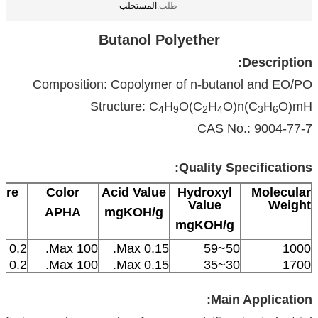
طلب:
المستحلب
Butanol Polyether
Description:
Composition: Copolymer of n-butanol and EO/PO
Structure: C
H
O(C
H
O)n(C
H
O)mH
4
9
2
4
3
6
CAS No.: 9004-77-7
Quality Specifications:
ure
Color
Acid Value
Hydroxyl
Molecular
Value
Weight
APHA
mgKOH/g
mgKOH/g
0.2 Max.
100 Max.
0.15 Max.
50~59
1000
0.2 Max.
100 Max.
0.15 Max.
30~35
1700
Main Application: