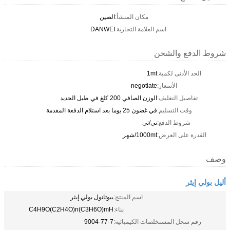
مكان المنشأ:
الصين
اسم العلامة التجارية:
DANWEI
شروط الدفع والشحن
الحد الأدنى لكمية:
1mt
الأسعار:
negotiate
تفاصيل التغليف:
الوزن الصافي 200 كلغ في طبل الحديد
وقت التسليم:
في غضون 25 يوما بعد استلام الدفعة المقدمة
شروط الدفع:
تي/تي
القدرة على العرض:
1000mt/شهر
وصف
أليل بولي إيثر
اسم المنتج:
بيوتانول بولي إيثر
بناء:
C4H9O(C2H4O)n(C3H6O)mH
رقم سجل المستخلصات الكيميائية:
9004-77-7